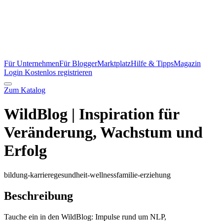
Für Unternehmen
Für Blogger
Marktplatz
Hilfe & Tipps
Magazin
Login
Kostenlos registrieren
Zum Katalog
WildBlog | Inspiration für
Veränderung, Wachstum und
Erfolg
bildung-karriere
gesundheit-wellness
familie-erziehung
Beschreibung
Tauche ein in den WildBlog: Impulse rund um NLP,