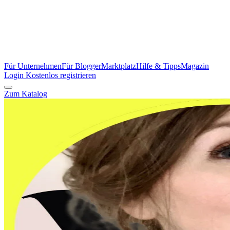
Für Unternehmen
Für Blogger
Marktplatz
Hilfe & Tipps
Magazin
Login
Kostenlos registrieren
Zum Katalog