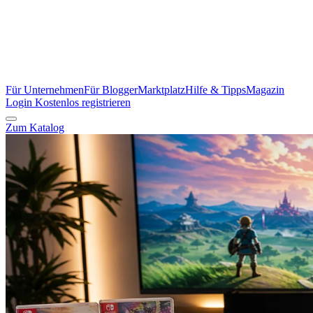
Für Unternehmen
Für Blogger
Marktplatz
Hilfe & Tipps
Magazin
Login
Kostenlos registrieren
Zum Katalog