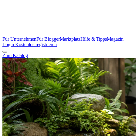
Für Unternehmen
Für Blogger
Marktplatz
Hilfe & Tipps
Magazin
Login
Kostenlos registrieren
Zum Katalog