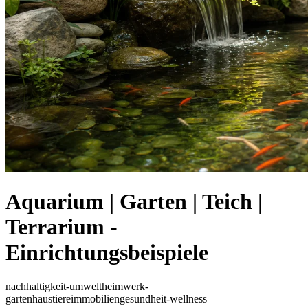
Aquarium | Garten | Teich |
Terrarium -
Einrichtungsbeispiele
nachhaltigkeit-umwelt
heimwerk-
garten
haustiere
immobilien
gesundheit-wellness