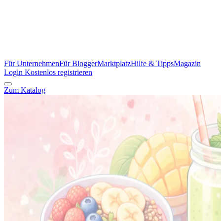
Für Unternehmen
Für Blogger
Marktplatz
Hilfe & Tipps
Magazin
Login
Kostenlos registrieren
Zum Katalog