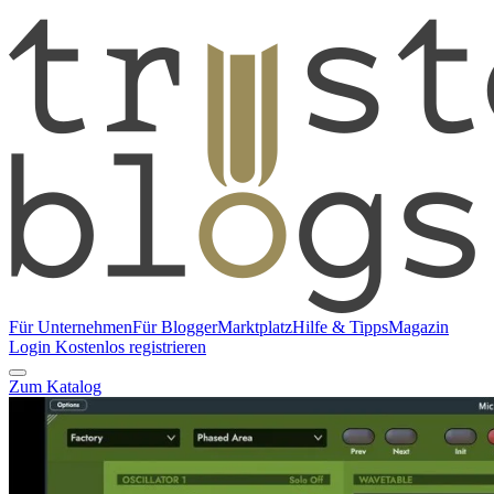
Für Unternehmen
Für Blogger
Marktplatz
Hilfe & Tipps
Magazin
Login
Kostenlos registrieren
Zum Katalog