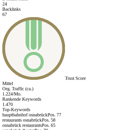
24
Backlinks
67
Trust Score
Mittel
Org. Traffic (ca.)
1.224/Mo.
Rankende Keywords
1.470
Top-Keywords
hauptbahnhof osnabrück
Pos. 77
restaurants osnabrück
Pos. 58
osnabrück restaurants
Pos. 65