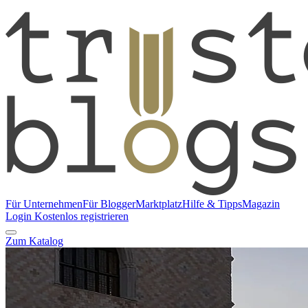
Für Unternehmen
Für Blogger
Marktplatz
Hilfe & Tipps
Magazin
Login
Kostenlos registrieren
Zum Katalog