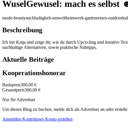
WuselGewusel: mach es selbst 
mode-beauty
nachhaltigkeit-umwelt
heimwerk-garten
reisen-outdoor
ku
Beschreibung
Ich bin Katja und zeige dir, wie du durch Upcycling und kreative Tex
nachhaltige Alternativen, sowie praktische Nähtipps.
Aktuelle Beiträge
Kooperationshonorar
Basispreis
300,00 €
Gesamtpreis
300,00 €
Nur für Advertiser
Um diesen Blog zu buchen, melde dich als Advertiser an oder erstelle
Anmelden
Kostenloses Konto erstellen