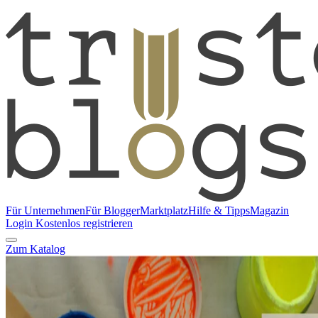
Für Unternehmen
Für Blogger
Marktplatz
Hilfe & Tipps
Magazin
Login
Kostenlos registrieren
Zum Katalog