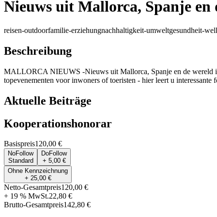
Nieuws uit Mallorca, Spanje en 
reisen-outdoor
familie-erziehung
nachhaltigkeit-umwelt
gesundheit-wel
Beschreibung
MALLORCA NIEUWS -Nieuws uit Mallorca, Spanje en de wereld in het 
topevenementen voor inwoners of toeristen - hier leert u interessante f
Aktuelle Beiträge
Kooperationshonorar
Basispreis
120,00 €
NoFollow
DoFollow
Standard
+ 5,00 €
Ohne Kennzeichnung
+ 25,00 €
Netto-Gesamtpreis
120,00 €
+ 19 % MwSt.
22,80 €
Brutto-Gesamtpreis
142,80 €