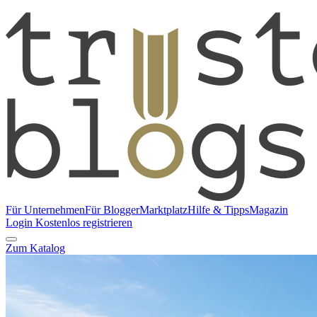
Für Unternehmen
Für Blogger
Marktplatz
Hilfe & Tipps
Magazin
Login
Kostenlos registrieren
Zum Katalog