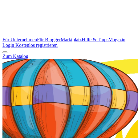
Für Unternehmen
Für Blogger
Marktplatz
Hilfe & Tipps
Magazin
Login
Kostenlos registrieren
Zum Katalog