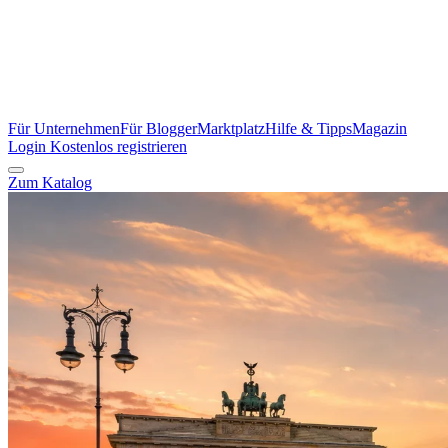
Für Unternehmen
Für Blogger
Marktplatz
Hilfe & Tipps
Magazin
Login
Kostenlos registrieren
Zum Katalog