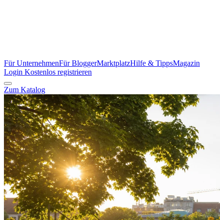
Für Unternehmen
Für Blogger
Marktplatz
Hilfe & Tipps
Magazin
Login
Kostenlos registrieren
Zum Katalog