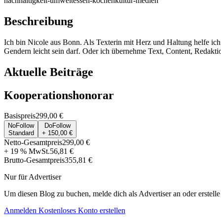
nachhaltigkeit-umwelt
essen-kochen
kultur-medien
Beschreibung
Ich bin Nicole aus Bonn. Als Texterin mit Herz und Haltung helfe ich 
Gendern leicht sein darf. Oder ich übernehme Text, Content, Redakti
Aktuelle Beiträge
Kooperationshonorar
Basispreis
299,00 €
NoFollow
DoFollow
Standard
+ 150,00 €
Netto-Gesamtpreis
299,00 €
+ 19 % MwSt.
56,81 €
Brutto-Gesamtpreis
355,81 €
Nur für Advertiser
Um diesen Blog zu buchen, melde dich als Advertiser an oder erstelle
Anmelden
Kostenloses Konto erstellen