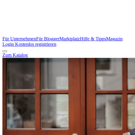
Für Unternehmen
Für Blogger
Marktplatz
Hilfe & Tipps
Magazin
Login
Kostenlos registrieren
Zum Katalog