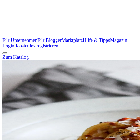
Für Unternehmen
Für Blogger
Marktplatz
Hilfe & Tipps
Magazin
Login
Kostenlos registrieren
Zum Katalog