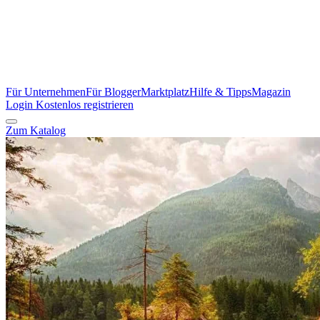
Für Unternehmen
Für Blogger
Marktplatz
Hilfe & Tipps
Magazin
Login
Kostenlos registrieren
Zum Katalog