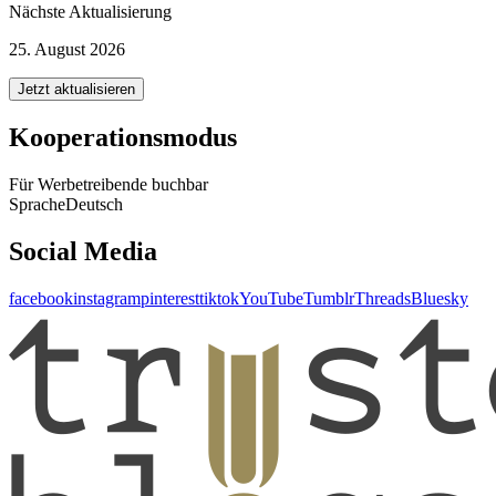
Nächste Aktualisierung
25. August 2026
Jetzt aktualisieren
Kooperationsmodus
Für Werbetreibende buchbar
Sprache
Deutsch
Social Media
facebook
instagram
pinterest
tiktok
YouTube
Tumblr
Threads
Bluesky