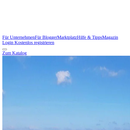
Für Unternehmen
Für Blogger
Marktplatz
Hilfe & Tipps
Magazin
Login
Kostenlos registrieren
Zum Katalog