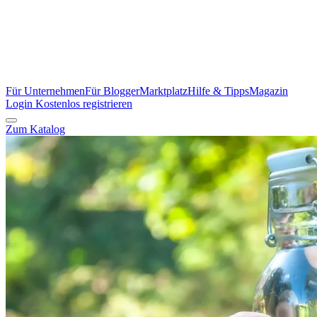
Für Unternehmen
Für Blogger
Marktplatz
Hilfe & Tipps
Magazin
Login
Kostenlos registrieren
Zum Katalog