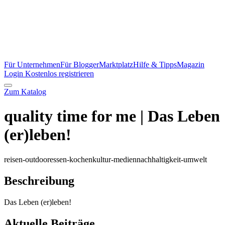
Für Unternehmen
Für Blogger
Marktplatz
Hilfe & Tipps
Magazin
Login
Kostenlos registrieren
Zum Katalog
quality time for me | Das Leben
(er)leben!
reisen-outdoor
essen-kochen
kultur-medien
nachhaltigkeit-umwelt
Beschreibung
Das Leben (er)leben!
Aktuelle Beiträge