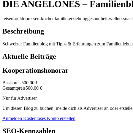
DIE ANGELONES – Familienblog
reisen-outdoor
essen-kochen
familie-erziehung
gesundheit-wellness
nach
Beschreibung
Schweizer Familienblog mit Tipps & Erfahrungen zum Familienleben -
Aktuelle Beiträge
Kooperationshonorar
Basispreis
500,00 €
Gesamtpreis
500,00 €
Nur für Advertiser
Um diesen Blog zu buchen, melde dich als Advertiser an oder erstelle
Anmelden
Kostenloses Konto erstellen
SEO-Kennzahlen