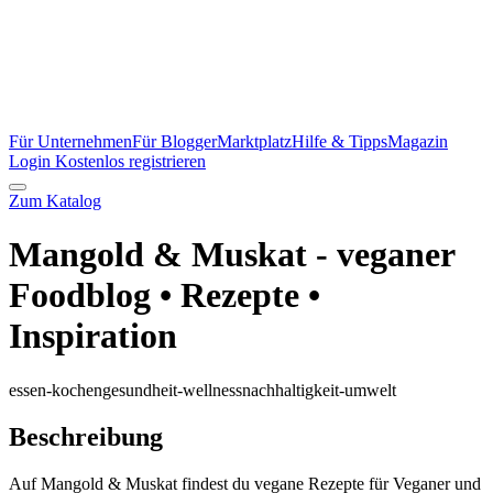
Für Unternehmen
Für Blogger
Marktplatz
Hilfe & Tipps
Magazin
Login
Kostenlos registrieren
Zum Katalog
Mangold & Muskat - veganer
Foodblog • Rezepte •
Inspiration
essen-kochen
gesundheit-wellness
nachhaltigkeit-umwelt
Beschreibung
Auf Mangold & Muskat findest du vegane Rezepte für Veganer und