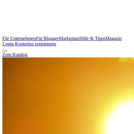
Für Unternehmen
Für Blogger
Marktplatz
Hilfe & Tipps
Magazin
Login
Kostenlos registrieren
Zum Katalog