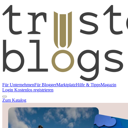
Für Unternehmen
Für Blogger
Marktplatz
Hilfe & Tipps
Magazin
Login
Kostenlos registrieren
Zum Katalog