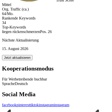
Trust Score
Mittel
Org. Traffic (ca.)
64/Mo.
Rankende Keywords
34
Top-Keywords
liegen rückenschmerzen
Pos. 26
Nächste Aktualisierung
15. August 2026
Jetzt aktualisieren
Kooperationsmodus
Für Werbetreibende buchbar
Sprache
Deutsch
Social Media
facebook
pinterest
tiktok
instagram
instagram