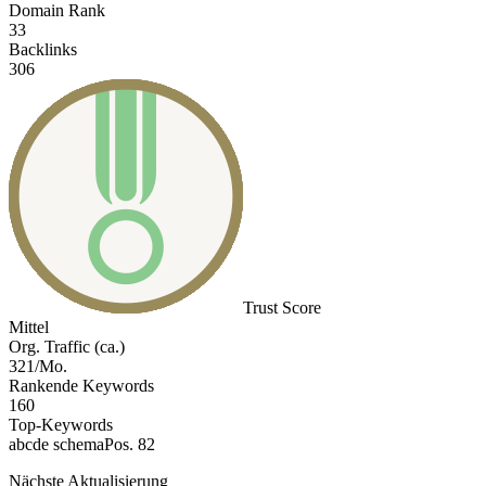
Domain Rank
33
Backlinks
306
Trust Score
Mittel
Org. Traffic (ca.)
321/Mo.
Rankende Keywords
160
Top-Keywords
abcde schema
Pos. 82
Nächste Aktualisierung