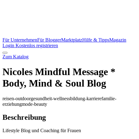
Für Unternehmen
Für Blogger
Marktplatz
Hilfe & Tipps
Magazin
Login
Kostenlos registrieren
Zum Katalog
Nicoles Mindful Message *
Body, Mind & Soul Blog
reisen-outdoor
gesundheit-wellness
bildung-karriere
familie-
erziehung
mode-beauty
Beschreibung
Lifestyle Blog und Coaching für Frauen