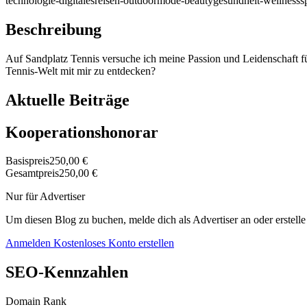
technologie-digitales
reisen-outdoor
mode-beauty
gesundheit-wellness
s
Beschreibung
Auf Sandplatz Tennis versuche ich meine Passion und Leidenschaft fü
Tennis-Welt mit mir zu entdecken?
Aktuelle Beiträge
Kooperationshonorar
Basispreis
250,00 €
Gesamtpreis
250,00 €
Nur für Advertiser
Um diesen Blog zu buchen, melde dich als Advertiser an oder erstelle
Anmelden
Kostenloses Konto erstellen
SEO-Kennzahlen
Domain Rank