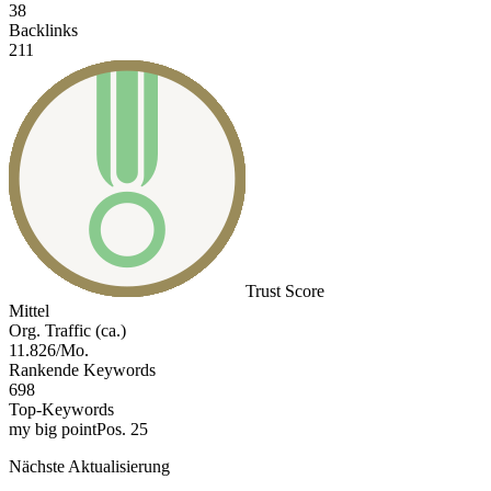
38
Backlinks
211
Trust Score
Mittel
Org. Traffic (ca.)
11.826/Mo.
Rankende Keywords
698
Top-Keywords
my big point
Pos. 25
Nächste Aktualisierung