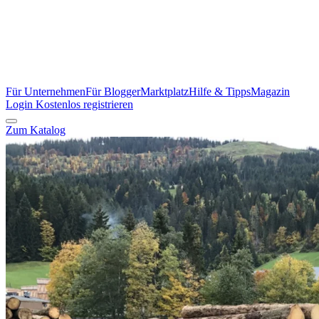
Für Unternehmen
Für Blogger
Marktplatz
Hilfe & Tipps
Magazin
Login
Kostenlos registrieren
Zum Katalog