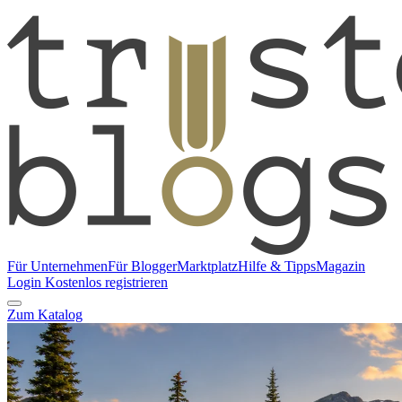
Für Unternehmen
Für Blogger
Marktplatz
Hilfe & Tipps
Magazin
Login
Kostenlos registrieren
Zum Katalog