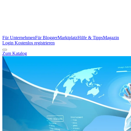
Für Unternehmen
Für Blogger
Marktplatz
Hilfe & Tipps
Magazin
Login
Kostenlos registrieren
Zum Katalog