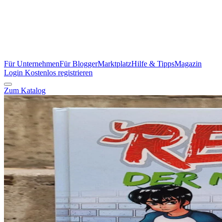
Für Unternehmen
Für Blogger
Marktplatz
Hilfe & Tipps
Magazin
Login
Kostenlos registrieren
Zum Katalog