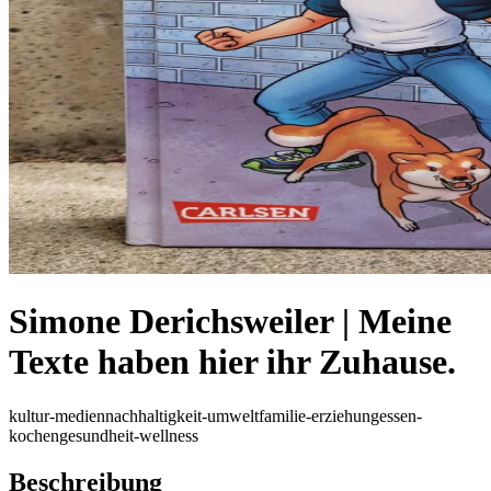
Simone Derichsweiler | Meine
Texte haben hier ihr Zuhause.
kultur-medien
nachhaltigkeit-umwelt
familie-erziehung
essen-
kochen
gesundheit-wellness
Beschreibung