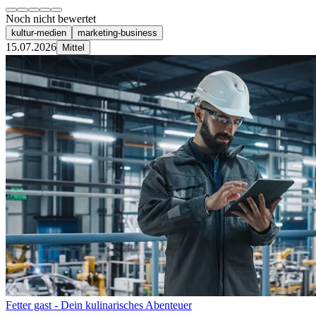
Noch nicht bewertet
kultur-medien
marketing-business
15.07.2026
Mittel
Fetter gast - Dein kulinarisches Abenteuer