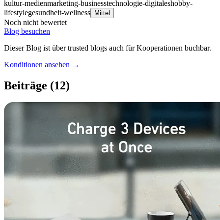
kultur-medien
marketing-business
technologie-digitales
hobby-
lifestyle
gesundheit-wellness
Mittel
Noch nicht bewertet
Blog besuchen
Dieser Blog ist über trusted blogs auch für Kooperationen buchbar.
Konditionen ansehen →
Beiträge
(12)