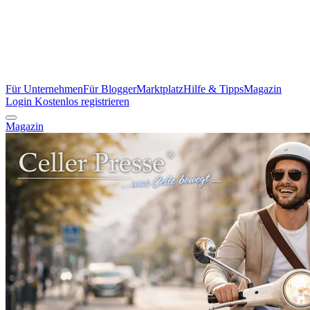
Für Unternehmen
Für Blogger
Marktplatz
Hilfe & Tipps
Magazin
Login
Kostenlos registrieren
Magazin