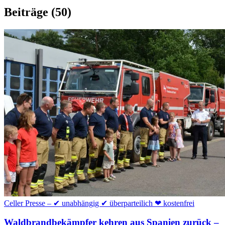
Beiträge
(50)
Celler Presse – ✔ unabhängig ✔ überparteilich ❤ kostenfrei
Waldbrandbekämpfer kehren aus Spanien zurück –