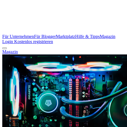
Für Unternehmen
Für Blogger
Marktplatz
Hilfe & Tipps
Magazin
Login
Kostenlos registrieren
Magazin