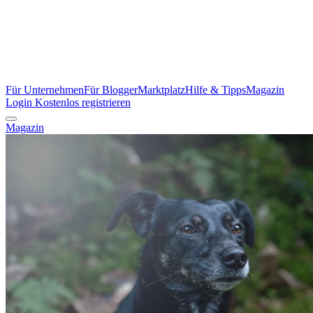
Für Unternehmen
Für Blogger
Marktplatz
Hilfe & Tipps
Magazin
Login
Kostenlos registrieren
Magazin