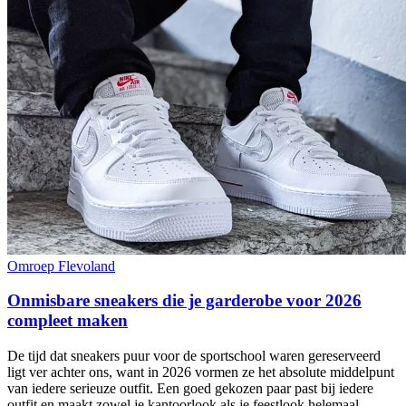
Omroep Flevoland
Onmisbare sneakers die je garderobe voor 2026
compleet maken
De tijd dat sneakers puur voor de sportschool waren gereserveerd
ligt ver achter ons, want in 2026 vormen ze het absolute middelpunt
van iedere serieuze outfit. Een goed gekozen paar past bij iedere
outfit en maakt zowel je kantoorlook als je feestlook helemaal