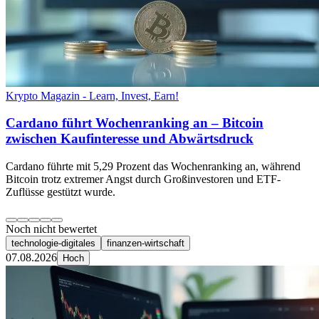
Krypto Magazin - Learn, Invest, Earn!
Cardano führt Wochenranking an – Bitcoin
zwischen Kaufinteresse und Abwärtsdruck
Cardano führte mit 5,29 Prozent das Wochenranking an, während
Bitcoin trotz extremer Angst durch Großinvestoren und ETF-
Zuflüsse gestützt wurde.
Noch nicht bewertet
technologie-digitales
finanzen-wirtschaft
07.08.2026
Hoch