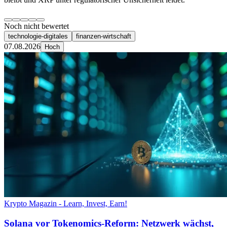
Noch nicht bewertet
technologie-digitales
finanzen-wirtschaft
07.08.2026
Hoch
Krypto Magazin - Learn, Invest, Earn!
Solana vor Tokenomics-Reform: Netzwerk wächst,