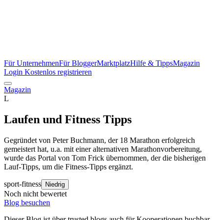
Für Unternehmen
Für Blogger
Marktplatz
Hilfe & Tipps
Magazin
Login
Kostenlos registrieren
Magazin
L
Laufen und Fitness Tipps
Gegründet von Peter Buchmann, der 18 Marathon erfolgreich
gemeistert hat, u.a. mit einer alternativen Marathonvorbereitung,
wurde das Portal von Tom Frick übernommen, der die bisherigen
Lauf-Tipps, um die Fitness-Tipps ergänzt.
sport-fitness
Niedrig
Noch nicht bewertet
Blog besuchen
Dieser Blog ist über trusted blogs auch für Kooperationen buchbar.