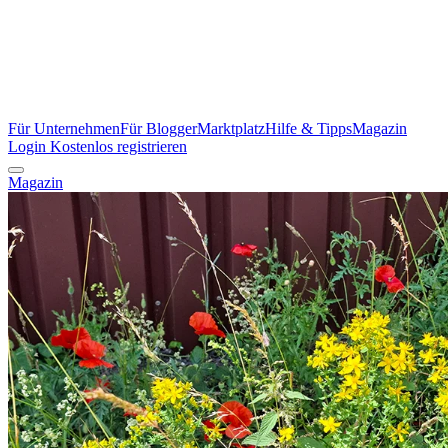
Für Unternehmen
Für Blogger
Marktplatz
Hilfe & Tipps
Magazin
Login
Kostenlos registrieren
Magazin