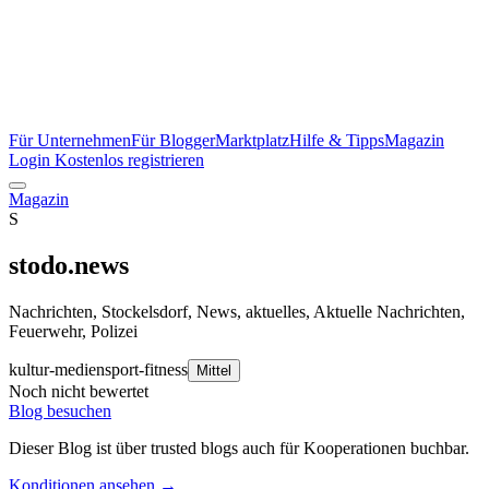
Für Unternehmen
Für Blogger
Marktplatz
Hilfe & Tipps
Magazin
Login
Kostenlos registrieren
Magazin
S
stodo.news
Nachrichten, Stockelsdorf, News, aktuelles, Aktuelle Nachrichten,
Feuerwehr, Polizei
kultur-medien
sport-fitness
Mittel
Noch nicht bewertet
Blog besuchen
Dieser Blog ist über trusted blogs auch für Kooperationen buchbar.
Konditionen ansehen →