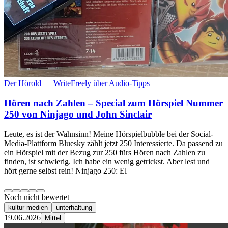
Der Hörold — WriteFreely über Audio-Tipps
Hören nach Zahlen – Special zum Hörspiel Nummer
250 von Ninjago und John Sinclair
Leute, es ist der Wahnsinn! Meine Hörspielbubble bei der Social-
Media-Plattform Bluesky zählt jetzt 250 Interessierte. Da passend zu
ein Hörspiel mit der Bezug zur 250 fürs Hören nach Zahlen zu
finden, ist schwierig. Ich habe ein wenig getrickst. Aber lest und
hört gerne selbst rein! Ninjago 250: El
Noch nicht bewertet
kultur-medien
unterhaltung
19.06.2026
Mittel