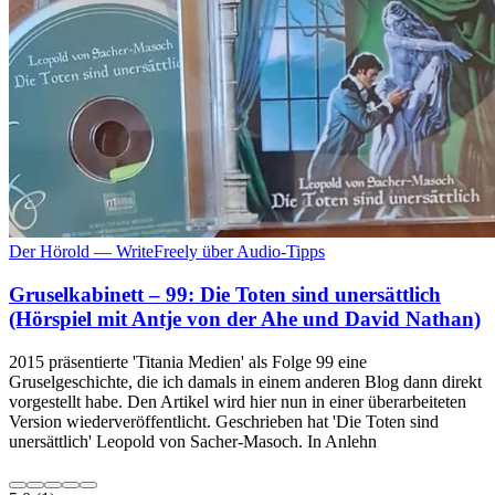
Der Hörold — WriteFreely über Audio-Tipps
Gruselkabinett – 99: Die Toten sind unersättlich
(Hörspiel mit Antje von der Ahe und David Nathan)
2015 präsentierte 'Titania Medien' als Folge 99 eine
Gruselgeschichte, die ich damals in einem anderen Blog dann direkt
vorgestellt habe. Den Artikel wird hier nun in einer überarbeiteten
Version wiederveröffentlicht. Geschrieben hat 'Die Toten sind
unersättlich' Leopold von Sacher-Masoch. In Anlehn