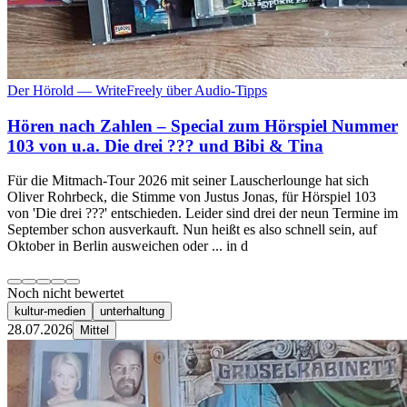
Der Hörold — WriteFreely über Audio-Tipps
Hören nach Zahlen – Special zum Hörspiel Nummer
103 von u.a. Die drei ??? und Bibi & Tina
Für die Mitmach-Tour 2026 mit seiner Lauscherlounge hat sich
Oliver Rohrbeck, die Stimme von Justus Jonas, für Hörspiel 103
von 'Die drei ???' entschieden. Leider sind drei der neun Termine im
September schon ausverkauft. Nun heißt es also schnell sein, auf
Oktober in Berlin ausweichen oder ... in d
Noch nicht bewertet
kultur-medien
unterhaltung
28.07.2026
Mittel