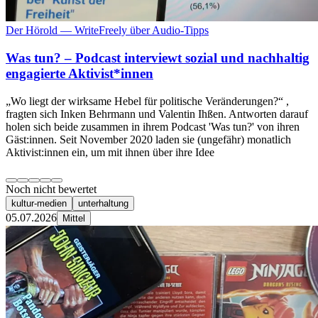
Der Hörold — WriteFreely über Audio-Tipps
Was tun? – Podcast interviewt sozial und nachhaltig
engagierte Aktivist*innen
„Wo liegt der wirksame Hebel für politische Veränderungen?“ ,
fragten sich Inken Behrmann und Valentin Ihßen. Antworten darauf
holen sich beide zusammen in ihrem Podcast 'Was tun?' von ihren
Gäst:innen. Seit November 2020 laden sie (ungefähr) monatlich
Aktivist:innen ein, um mit ihnen über ihre Idee
Noch nicht bewertet
kultur-medien
unterhaltung
05.07.2026
Mittel