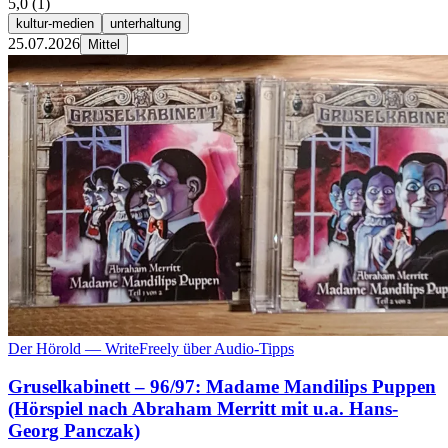
5,0
(1)
kultur-medien
unterhaltung
25.07.2026
Mittel
Der Hörold — WriteFreely über Audio-Tipps
Gruselkabinett – 96/97: Madame Mandilips Puppen
(Hörspiel nach Abraham Merritt mit u.a. Hans-
Georg Panczak)