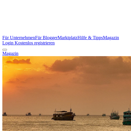
Für Unternehmen
Für Blogger
Marktplatz
Hilfe & Tipps
Magazin
Login
Kostenlos registrieren
Magazin