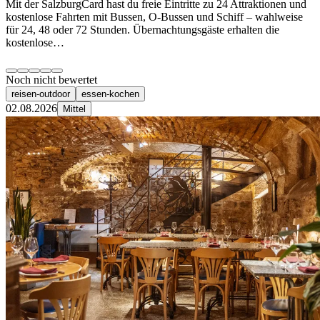
Mit der SalzburgCard hast du freie Eintritte zu 24 Attraktionen und
kostenlose Fahrten mit Bussen, O-Bussen und Schiff – wahlweise
für 24, 48 oder 72 Stunden. Übernachtungsgäste erhalten die
kostenlose…
Noch nicht bewertet
reisen-outdoor
essen-kochen
02.08.2026
Mittel