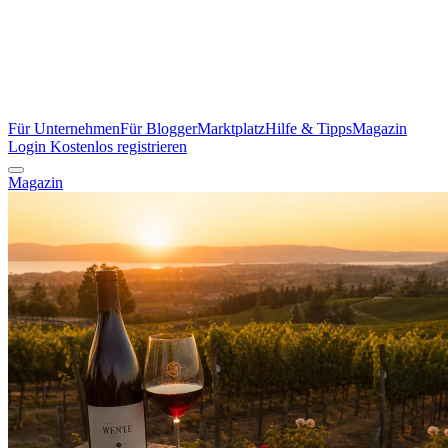
Für Unternehmen
Für Blogger
Marktplatz
Hilfe & Tipps
Magazin
Login
Kostenlos registrieren
Magazin