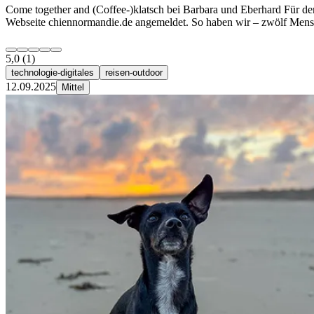
Come together and (Coffee-)klatsch bei Barbara und Eberhard Für d
Webseite chiennormandie.de angemeldet. So haben wir – zwölf Men
5,0
(1)
technologie-digitales
reisen-outdoor
12.09.2025
Mittel