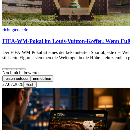
richtigteuer.de
FIFA-WM-Pokal im Louis-Vuitton-Koffer: Wenn Fußba
Der FIFA-WM-Pokal ist eines der bekanntesten Sportobjekte der Welt
stilisierte Figuren stemmen die Weltkugel in die Höhe – ein ziemlich 
Noch nicht bewertet
reisen-outdoor
immobilien
27.07.2026
Hoch