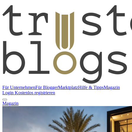
Für Unternehmen
Für Blogger
Marktplatz
Hilfe & Tipps
Magazin
Login
Kostenlos registrieren
Magazin