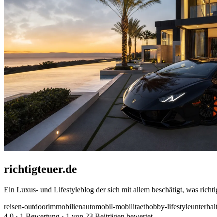
richtigteuer.de
Ein Luxus- und Lifestyleblog der sich mit allem beschätigt, was rich
reisen-outdoor
immobilien
automobil-mobilitaet
hobby-lifestyle
unterhal
4,0
· 1 Bewertung · 1 von 23 Beiträgen bewertet