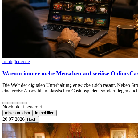
richtigteuer.de
Warum immer mehr Menschen auf seriöse Online-Casi
Die Welt der digitalen Unterhaltung entwickelt sich rasant. Neben 
eine große Auswahl an klassischen Casinospielen, sondern legen auch
Noch nicht bewertet
reisen-outdoor
immobilien
20.07.2026
Hoch