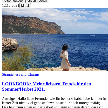
reisen-outdoor
essen-kochen
12.12.2021
Mittel
Strangeness and Charms
LOOKBOOK: Meine liebsten Trends für den
Sommer/Herbst 2021.
Anzeige | Hallo liebe Freunde, wie ihr bemerkt habt, habe ich hier in
letzter Zeit nicht viel gepostet bzw. poste nur noch unregelmäßig.
Das liegt zum einen an der Arbeit und zum anderen daran, dass ich