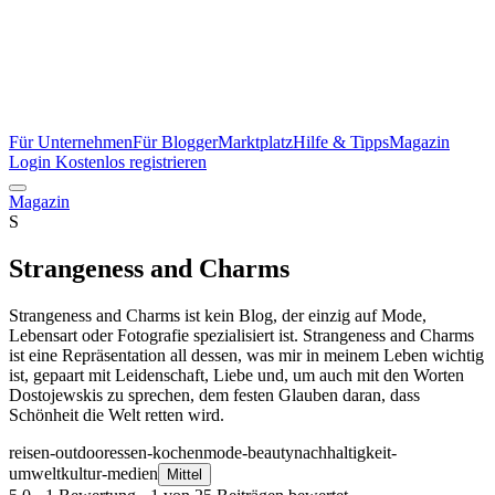
Für Unternehmen
Für Blogger
Marktplatz
Hilfe & Tipps
Magazin
Login
Kostenlos registrieren
Magazin
S
Strangeness and Charms
Strangeness and Charms ist kein Blog, der einzig auf Mode,
Lebensart oder Fotografie spezialisiert ist. Strangeness and Charms
ist eine Repräsentation all dessen, was mir in meinem Leben wichtig
ist, gepaart mit Leidenschaft, Liebe und, um auch mit den Worten
Dostojewskis zu sprechen, dem festen Glauben daran, dass
Schönheit die Welt retten wird.
reisen-outdoor
essen-kochen
mode-beauty
nachhaltigkeit-
umwelt
kultur-medien
Mittel