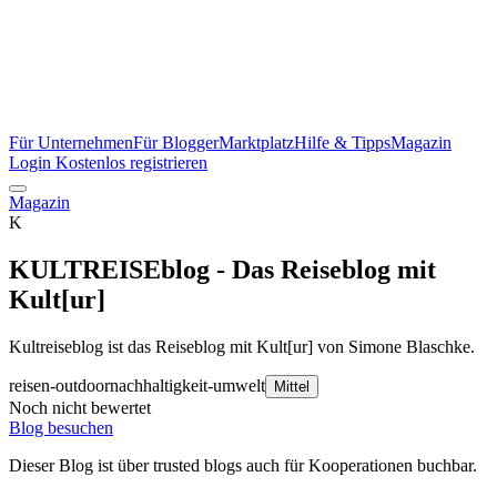
Für Unternehmen
Für Blogger
Marktplatz
Hilfe & Tipps
Magazin
Login
Kostenlos registrieren
Magazin
K
KULTREISEblog - Das Reiseblog mit
Kult[ur]
Kultreiseblog ist das Reiseblog mit Kult[ur] von Simone Blaschke.
reisen-outdoor
nachhaltigkeit-umwelt
Mittel
Noch nicht bewertet
Blog besuchen
Dieser Blog ist über trusted blogs auch für Kooperationen buchbar.