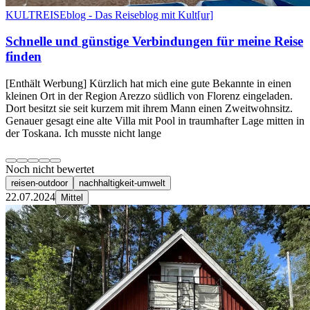
KULTREISEblog - Das Reiseblog mit Kult[ur]
Schnelle und günstige Verbindungen für meine Reise
finden
[Enthält Werbung] Kürzlich hat mich eine gute Bekannte in einen
kleinen Ort in der Region Arezzo südlich von Florenz eingeladen.
Dort besitzt sie seit kurzem mit ihrem Mann einen Zweitwohnsitz.
Genauer gesagt eine alte Villa mit Pool in traumhafter Lage mitten in
der Toskana. Ich musste nicht lange
Noch nicht bewertet
reisen-outdoor
nachhaltigkeit-umwelt
22.07.2024
Mittel