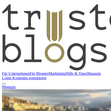
Für Unternehmen
Für Blogger
Marktplatz
Hilfe & Tipps
Magazin
Login
Kostenlos registrieren
Magazin