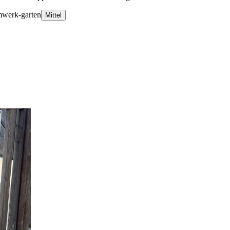
mwerk-garten
Mittel