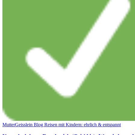
MutterGeisslein Blog Reisen mit Kindern: ehrlich & entspannt