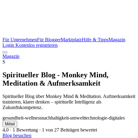
Für Unternehmen
Für Blogger
Marktplatz
Hilfe & Tipps
Magazin
Login
Kostenlos registrieren
Magazin
S
Spiritueller Blog - Monkey Mind,
Meditation & Aufmerksamkeit
Spiritueller Blog über Monkey Mind & Meditation. Aufmerksamkeit
trainieren, klarer denken – spirituelle Intelligenz als
Zukunftskompetenz.
gesundheit-wellness
nachhaltigkeit-umwelt
technologie-digitales
Mittel
4,0
· 1 Bewertung · 1 von 27 Beiträgen bewertet
Blog besuchen